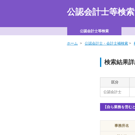
公認会計士等検
公認会計士等検索
ホーム
>
公認会計士・会計士補検索
>
検索結果詳
区分
公認会計士
【自ら業務を営む
事務所名