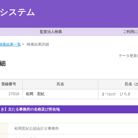
索システム
監査法人検索
ご利用に
検索結果一覧
>
検索結果詳細
データ更新日
細
登録番号
氏名
氏名（
27016
松岡 宏紀
まつおか ひろき
とき】主たる事務所の名称及び所在地
松岡宏紀公認会計士事務所